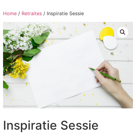
Ga
naar
Home
/
Retraites
/ Inspiratie Sessie
de
inhoud
Inspiratie Sessie