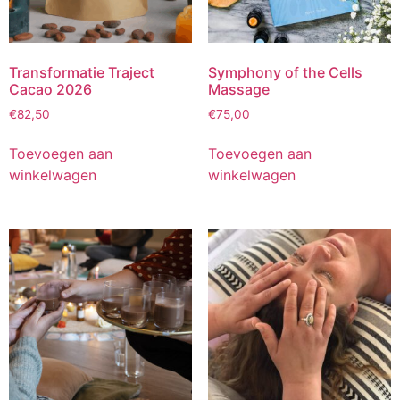
Transformatie Traject
Symphony of the Cells
Cacao 2026
Massage
€
82,50
€
75,00
Toevoegen aan
Toevoegen aan
winkelwagen
winkelwagen