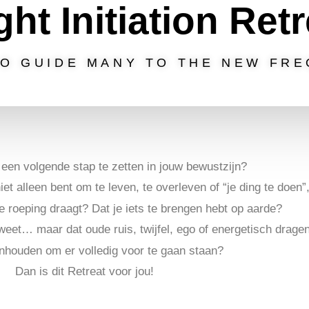
ight Initiation Ret
 TO GUIDE MANY TO THE NEW
FRE
m een volgende stap te zetten in jouw bewustzijn?
 niet alleen bent om te leven, te overleven of “je ding te doen”
e roeping draagt?
Dat je iets te brengen hebt op aarde?
, weet… maar dat oude ruis, twijfel, ego of energetisch drage
enhouden om er volledig voor te gaan staan?
Dan is dit Retreat voor jou!