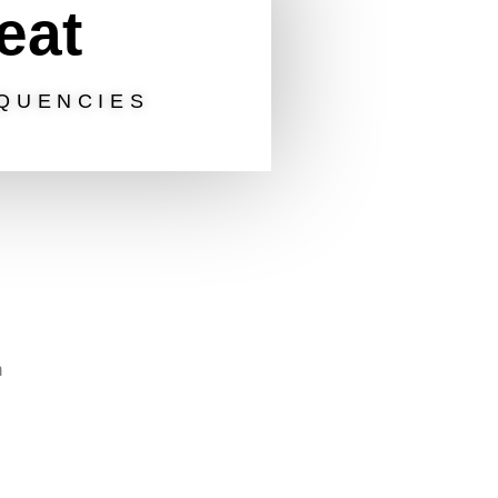
reat
QUENCIES
,
n