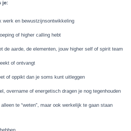
 je:
ijk werk en bewustzijnsontwikkeling
roeping of higher calling hebt
t de aarde, de elementen, jouw higher self of spirit team
reekt of ontvangt
eet of oppikt dan je soms kunt uitleggen
jfel, overname of energetisch dragen je nog tegenhouden
 alleen te “weten”, maar ook werkelijk te gaan staan
e hebben.