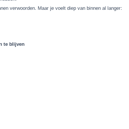
unnen verwoorden.
Maar je voelt diep van binnen al langer:
 te blijven
nt dit Retreat in jou?