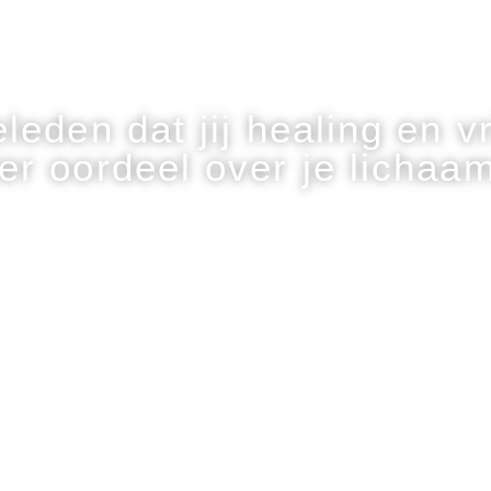
leden dat jij healing en v
r oordeel over je lichaam 