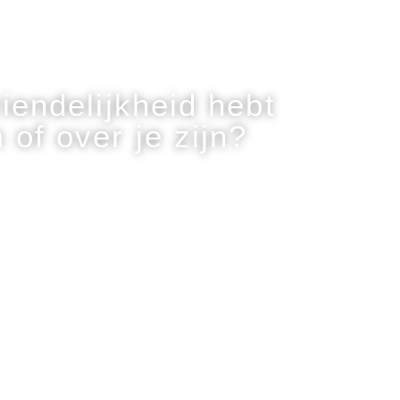
riendelijkheid hebt
of over je zijn?