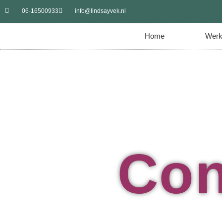
06-16500933
info@lindsayvek.nl
Home
Werk
Con