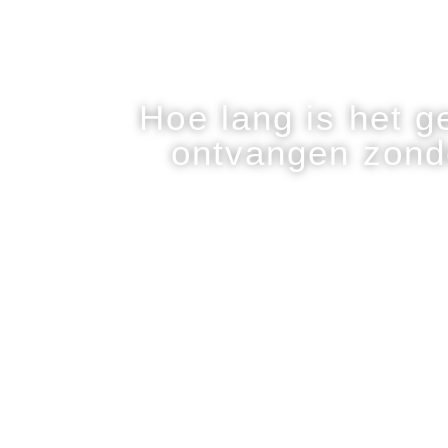
Hoe lang is het ge
ontvangen zonde